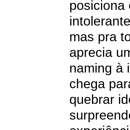
posiciona
intolerant
mas pra t
aprecia u
naming à 
chega para
quebrar id
surpreend